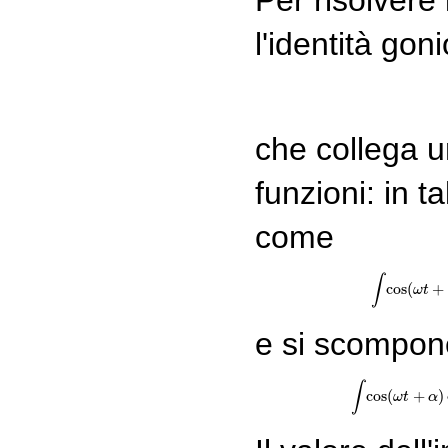
Per risolvere 
l'identità go
che collega 
funzioni: in t
come
∫
cos
(
+
ω
t
e si scompon
∫
cos
(
+
)
ω
t
α
∫
c