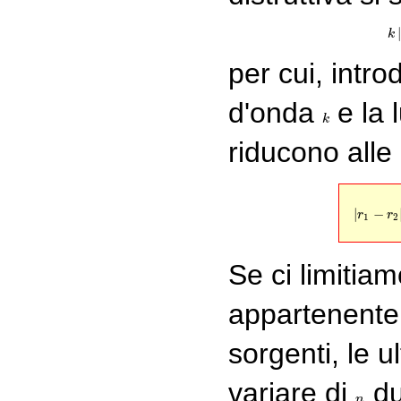
k
per cui, intro
d'onda
e la 
k
k
riducono alle
|
−
r
r
1
2
Se ci limitia
appartenente
sorgenti, le u
variare di
du
n
n