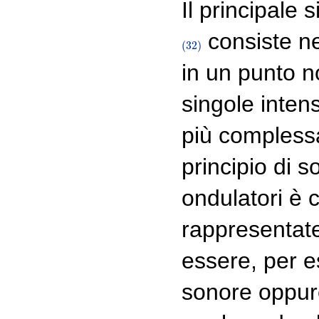
Il principale 
consiste ne
(32)
(32)
in un punto n
singole inten
più complessa.
principio di 
ondulatori è c
rappresentat
essere, per e
sonore oppure