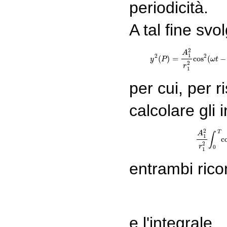
periodicità.
A tal fine svo
2
(13)
y
2
(
P
)
=
A
1
2
r
A
1
2
2
(
)
=
cos
(
−
y
P
ω
t
2
r
1
per cui, per r
calcolare gli i
2
(14)
T
A
∫
1
c
2
r
0
1
entrambi ricon
e l'integrale