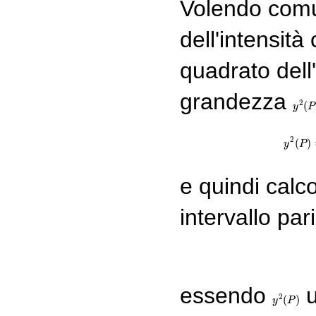
Volendo comu
dell'intensità
quadrato del
grandezza
2
(
y
y
2
(
P
P
)
2
(
)
y
P
e quindi calc
intervallo pa
essendo
u
2
(
)
y
y
2
(
P
P
)