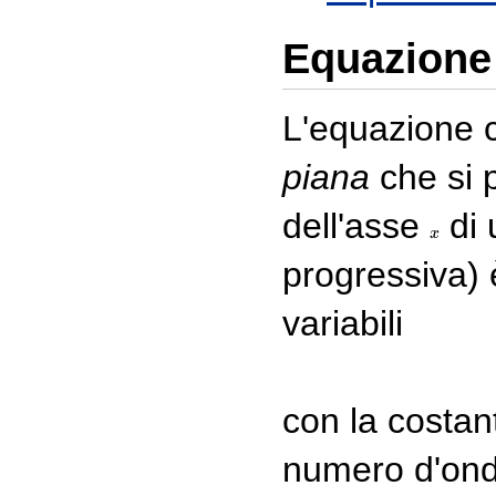
Equazione 
L'equazione 
piana
che si 
dell'asse
di 
x
x
progressiva) 
variabili
con la costa
numero d'ond