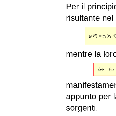
Per il princip
risultante ne
(9)
y
(
P
(
)
=
(
,
y
P
y
r
t
1
1
mentre la lor
Δ
=
(
ϕ
ω
t
manifestamen
appunto per 
sorgenti.