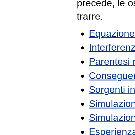
precede, le o
trarre.
Equazione 
Interferen
Parentesi
Conseguenz
Sorgenti in
Simulazio
Simulazio
Esperienz