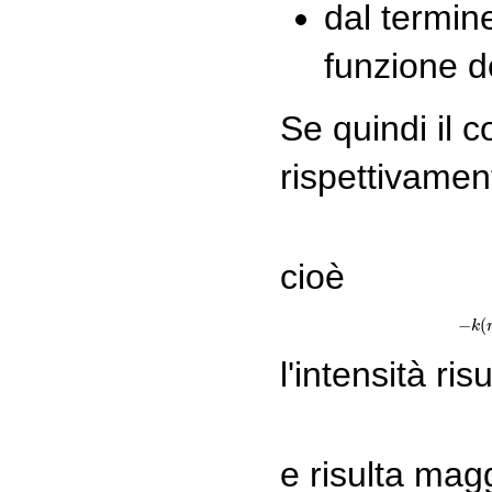
dal termi
funzione d
Se quindi il 
rispettivamen
cioè
−
(
k
l'intensità ri
e risulta mag