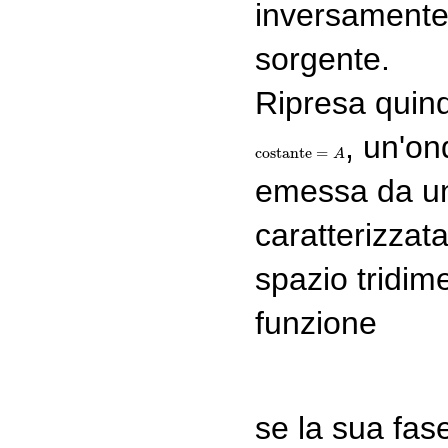
inversamente 
sorgente.
Ripresa quind
, un'o
costante
=
costante
=
A
A
emessa da un
caratterizzata
spazio tridim
funzione
se la sua fas