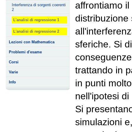
affrontiamo i
Interferenza di sorgenti coerenti
2
distribuzione 
L'analisi di regressione 1
all'interfere
L'analisi di regressione 2
sferiche. Si 
Lezioni con Mathematica
Problemi d'esame
conseguenze f
Corsi
trattando in p
Varie
in punti molto
Info
nell'ipotesi d
Si presentano
simulazioni e