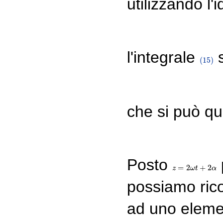
utilizzando l'
l'integrale
s
(15)
(15)
che si può qu
Posto
=
2
+
2
z
z
=
2
ω
t
ω
+
2
t
α
α
possiamo rico
ad uno elemen