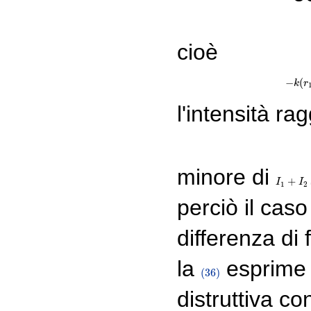
cioè
−
(
k
r
l'intensità ra
minore di
+
I
I
1
+
I
2
I
1
2
perciò il caso
differenza di
la
esprime l
(36)
(36)
distruttiva c