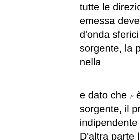
tutte le dire
emessa deve d
d'onda sferic
sorgente, la 
nella
e dato che
è
P
P
sorgente, il 
indipendente 
D'altra parte 