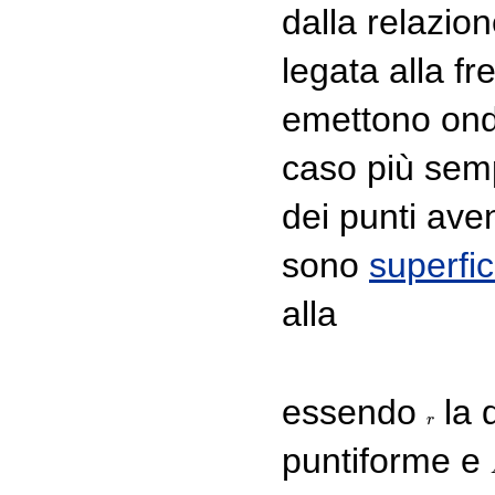
dalla relazio
legata alla f
emettono onde 
caso più sempl
dei punti aven
sono
superfic
alla
essendo
la 
r
r
puntiforme e