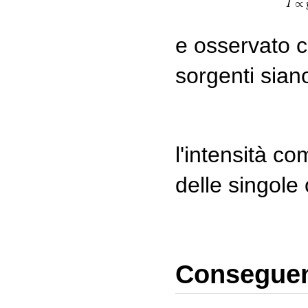
∝
I
e osservato c
sorgenti sian
l'intensità c
delle singole
Conseguenz