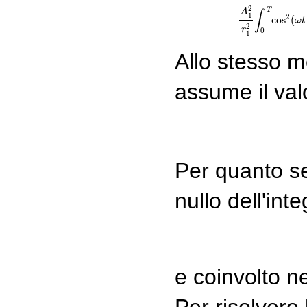
2
(21)
A
1
2
r
1
2
∫
T
A
∫
1
2
cos
(
ω
t
2
r
0
1
Allo stesso m
assume il val
Per quanto seg
nullo dell'inte
e coinvolto n