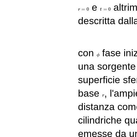
e
altrim
=
0
=
0
r
r
=
0
t
t
=
0
descritta dall
con
fase ini
ϕ
ϕ
una sorgente 
superficie sfe
base
, l'amp
r
r
distanza co
cilindriche q
emesse da un