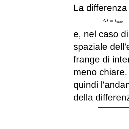
La differenza 
Δ
=
−
I
I
m
a
x
e, nel caso di
spaziale dell
frange di int
meno chiare. 
quindi l'anda
della differe