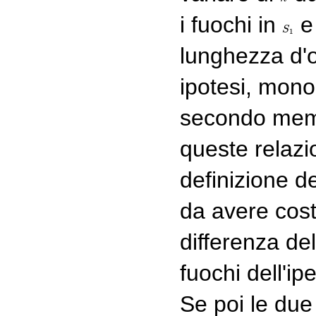
i fuochi in
S
S
1
1
lunghezza d'o
ipotesi, mono
secondo mem
queste relazio
definizione de
da avere cost
differenza del
fuochi dell'ip
Se poi le due