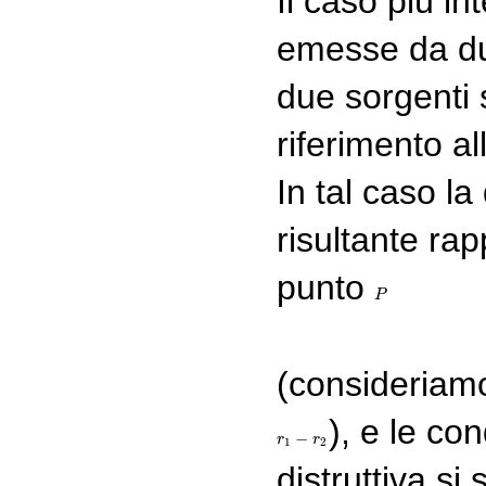
Il caso più in
emesse da du
due sorgenti 
riferimento a
In tal caso la
risultante ra
punto
P
P
(consideriamo
), e le con
−
r
r
1
−
r
2
r
1
2
distruttiva si