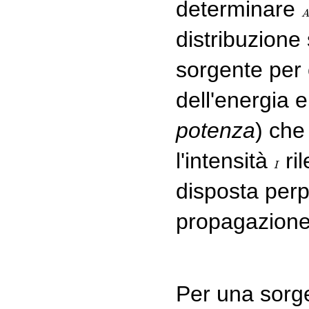
determinare
A
distribuzione
sorgente per 
dell'energia 
potenza
) che
l'intensità
ril
I
I
disposta perp
propagazione
Per una sorg