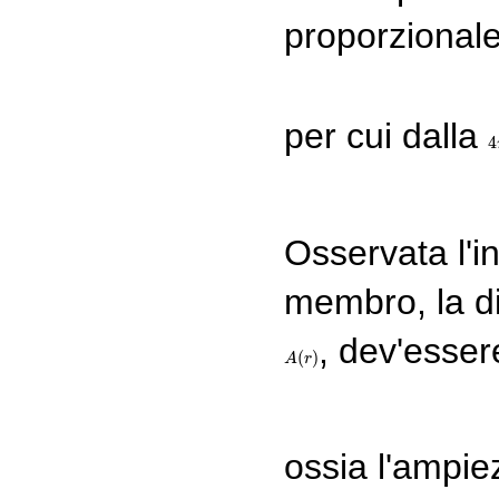
proporzionale
per cui dalla
4
4
Osservata l'
membro, la d
, dev'esser
(
)
A
A
(
r
)
r
ossia l'ampie