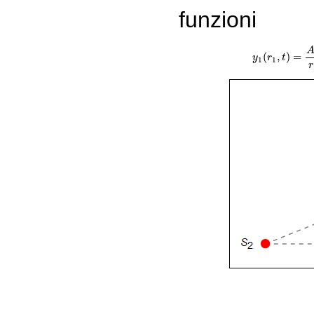
funzioni
(8)
(
,
)
=
y
r
t
1
1
r