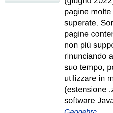
(giugno 2022)
pagine molte 
superate. Son
pagine conten
non più suppo
rinunciando al
suo tempo, p
utilizzare in m
(estensione .z
software Java 
.
Geogebra