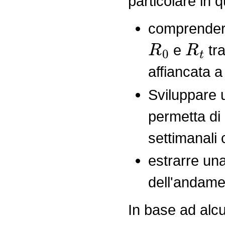
particolare in 
comprendere 
R
0
R
t
e
tra
affiancata a
Sviluppare 
permetta di 
settimanali 
estrarre un
dell'andame
In base ad alcu