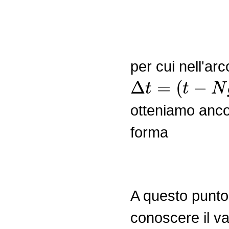
per cui nell'ar
Δ
t
=
(
t
−
N
g
)
−
t
otteniamo anco
forma
A questo punto
conoscere il va