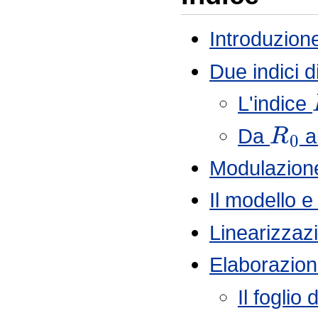
Introduzion
Due indici d
L'indice
R
0
Da
al
Modulazione
Il modello e
Linearizzaz
Elaborazio
Il foglio