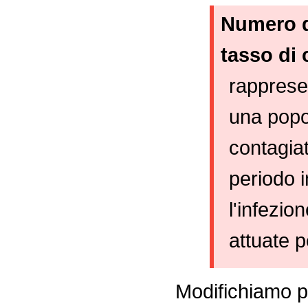
Numero d
tasso di
rappresen
una popo
contagiat
periodo i
l'infezio
attuate p
Modifichiamo p