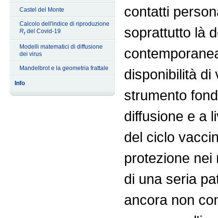
contatti persona
Castel del Monte
Calcolo dell'indice di riproduzione
soprattutto là d
R
del Covid-19
t
Modelli matematici di diffusione
contemporanea 
dei virus
Mandelbrot e la geometria frattale
disponibilità d
Info
strumento fond
diffusione e a 
del ciclo vacci
protezione nei 
di una seria pa
ancora non com