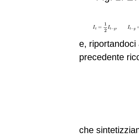
I
t
=
1
2
I
t
−
g
e, riportandoci 
precedente ric
I
t
=
1
2
I
t
−
g
=
1
2
(
1
2
I
t
che sintetizzi