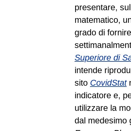
presentare, su
matematico, una
grado di fornire
settimanalmente 
Superiore di Sa
intende riprod
sito
CovidStat
n
indicatore e, p
utilizzare la m
dal medesimo g