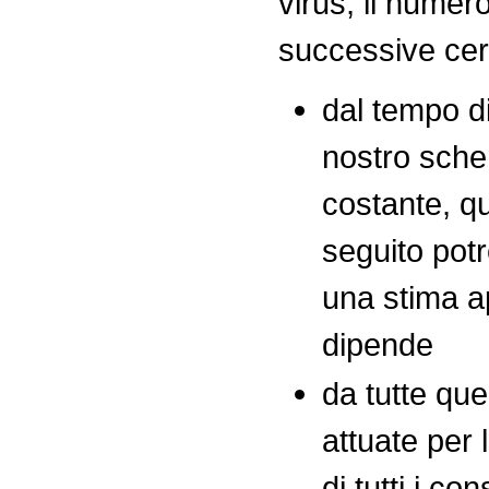
virus, il numero
successive ce
dal tempo d
nostro sche
costante, q
seguito pot
una stima a
dipende
da tutte qu
attuate per 
di tutti i c