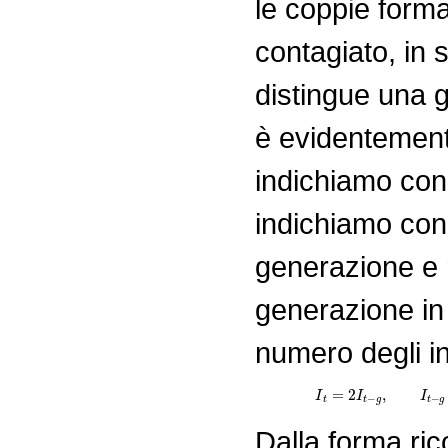
le coppie forma
contagiato, in 
distingue una g
è evidentement
indichiamo co
indichiamo co
generazione e r
generazione in
numero degli in
I
t
=
2
I
t
Dalla forma ri