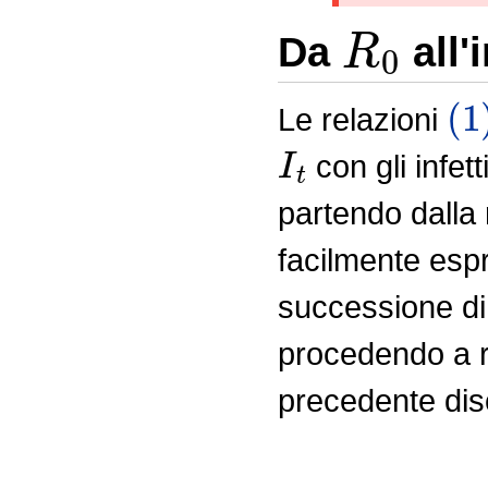
R
0
Da
all'
(1
Le relazioni
I
t
con gli infet
partendo dalla 
facilmente es
successione d
procedendo a r
precedente di
I
t
=
R
0
I
t
−
g
=
R
0