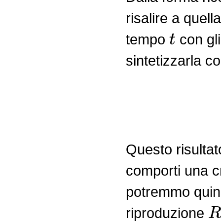
risalire a quel
t
tempo
con gli
sintetizzarla 
I
t
=
2
I
t
−
g
=
2
(
Questo risulta
comporti una c
potremmo quindi 
R
riproduzione